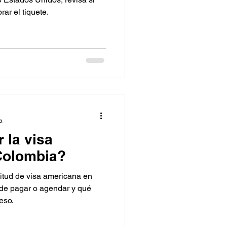
ar el tiquete.
a
 la visa
Colombia?
citud de visa americana en
 de pagar o agendar y qué
eso.