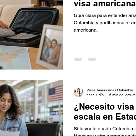
visa american
Guia clara para entender arra
Colombia y perfil consular ant
americana.
Visas Americanas Colombia
hace 1 día
6 min de lectura
¿Necesito visa
escala en Est
Si tu vuelo desde Colombia c
Houston u otro aeropuerto de